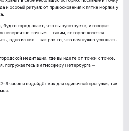
их хранит в себе небольшую историю, послание и точку
а и особый ритуал: от прикосновения к пятке моряка у
а.
, будто город знает, что вы чувствуете, и говорит
ся невероятно точным — таким, которое хочется
ть, одно из них — как раз то, что вам нужно услышать
городской медитации, где вы идёте от точки к точке,
ия, погружаетесь в атмосферу Петербурга —
2–3 часов и подойдёт как для одиночной прогулки, так
имое: