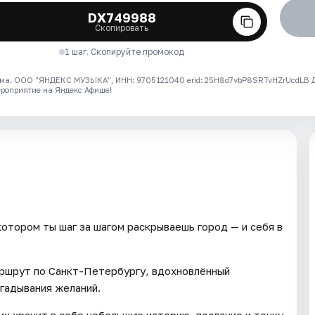
DX749988
Скопировать
1 шаг. Скопируйте промокод
ма. ООО "ЯНДЕКС МУЗЫКА", ИНН: 9705121040 erid: 25H8d7vbP8SRTvHZrUcdLB
ероприятие на Яндекс Афише!
котором ты шаг за шагом раскрываешь город — и себя в
ршрут по Санкт-Петербургу, вдохновлённый
агадывания желаний.