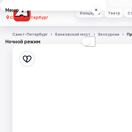
Меню
×
Концерты
Театр
С
Санкт-Петербург
Концерты
Санкт-Петербург
Банковский мост
Экскурсии
Пр
Ночной режим
☀
☾
Театр
Стендап
Выставки
Квесты
Экскурсии
Спорт
События