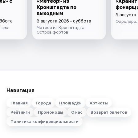
ль» с
«Метеор» из
«Хранит
Кронштадта по
фонарщ
выходным
8 августа
уббота
8 августа 2026 • суббота
Фаролеро.
льм»
Метеор из Кронштадта.
Остров фортов
Навигация
Главная
Города
Площадки
Артисты
Рейтинги
Промокоды
О нас
Возврат билетов
Политика конфиденциальности