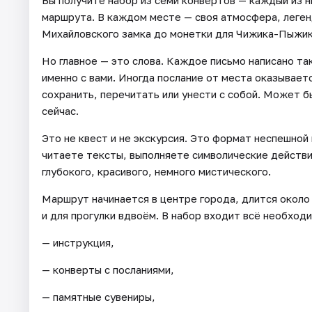
Вы получите набор из семи конвертов — каждый из н
маршрута. В каждом месте — своя атмосфера, легенд
Михайловского замка до монетки для Чижика-Пыжик
Но главное — это слова. Каждое письмо написано так
именно с вами. Иногда послание от места оказывает
сохранить, перечитать или унести с собой. Может бы
сейчас.
Это не квест и не экскурсия. Это формат неспешной 
читаете тексты, выполняете символические действ
глубокого, красивого, немного мистического.
Маршрут начинается в центре города, длится около 
и для прогулки вдвоём. В набор входит всё необход
— инструкция,
— конверты с посланиями,
— памятные сувениры,