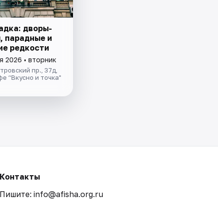
адка: дворы-
, парадные и
ие редкости
я 2026 • вторник
ровский пр., 37д,
фе “Вкусно и точка"
Контакты
Пишите: info@afisha.org.ru