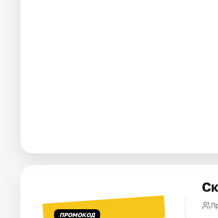
Города
Площадки
Артисты
Рейтинги
Ск
П
ПРОМОКОД