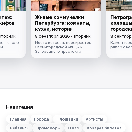
итаж:
Живые коммуналки
Петрогр
скифов
Петербурга: комнаты,
колодцы
кухни, истории
городск
вторник
8 сентября 2026 • вторник
8 сентябр
ея, около
Место встречи: перекресток
Каменноост
цы
Звенигородской улицы и
рядом с ка
Загородного проспекта
Навигация
Главная
Города
Площадки
Артисты
Рейтинги
Промокоды
О нас
Возврат билетов