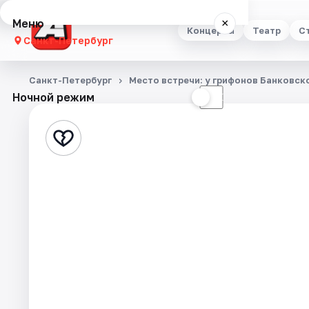
Меню
×
Концерты
Театр
С
Санкт-Петербург
Концерты
Санкт-Петербург
Место встречи: у грифонов Банковск
Ночной режим
☀
☾
Театр
Стендап
Выставки
Квесты
Экскурсии
Спорт
События