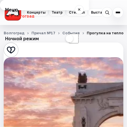
Меню
×
Концерты
Театр
Стендап
Выставки
Квест
Волгоград
Концерты
Волгоград
Причал №17
События
Прогулка на теплох
Ночной режим
☀
☾
Театр
Стендап
Выставки
Квесты
Экскурсии
Спорт
События