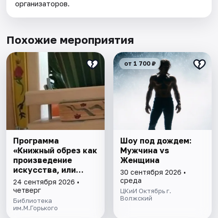
организаторов.
Похожие мероприятия
от 1 700 ₽
Программа
Шоу под дождем:
«Книжный обрез как
Мужчина vs
произведение
Женщина
искусства, или
30 сентября 2026 •
Прикладная магия»
среда
24 сентября 2026 •
четверг
ЦКиИ Октябрь г.
Волжский
Библиотека
им.М.Горького