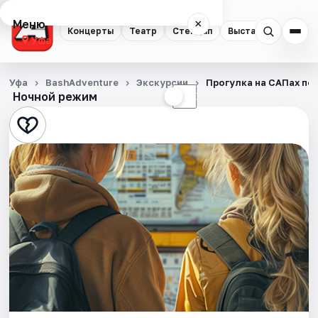
Меню
×
Концерты
Театр
Стендап
Выставки
Экску
Уфа
Концерты
Уфа
BashAdventure
Экскурсии
Прогулка на САПах по 
Ночной режим
☀
☾
Театр
Стендап
Выставки
Экскурсии
Спорт
События