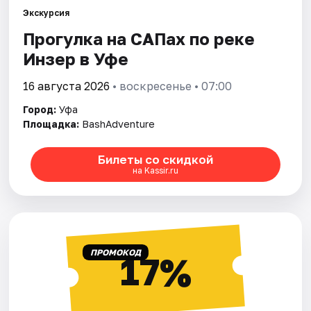
Города
Экскурсия
Прогулка на САПах по реке
Площадки
Инзер в Уфе
Артисты
16 августа 2026
• воскресенье • 07:00
Рейтинги
Город:
Уфа
Площадка:
BashAdventure
Билеты со скидкой
на Kassir.ru
ПРОМОКОД
17%