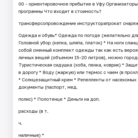
00 - ориентировочное прибытие в Уфу Организаторы
программы Что входит в стоимость?
трансферсопровождение инструкторапрокат снаряж
Одежда и обувь* Одежда по погоде (желательно длин
Головной убор (кепка, шляпа, платок) * На ноги слан
собой сменный комплект одежды так как есть вероя
личных вещей (объемом 15-20 литров), можно городс
Туристическая сидушка (хоба, пенка, коврик) * Защи
в дорогу * Воду (жаркую) или термос с чаем (в про
* Солнцезащитный крем * Репелленты от насекомых 
документы (паспорт, мед.
полис) * Полотенце * Деньги на доп.
расходы (в т.
ч.
наличные) *