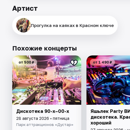
Артист
Прогулка на каяках в Красном ключе
Похожие концерты
от 500 ₽
от 1 490 ₽
Дискотека 90-х–00-х
Яшьлек Party В
дискотека. Кра
28 августа 2026 • пятница
хороший
Парк аттракционов «Дустар»
27 августа 2026 • 