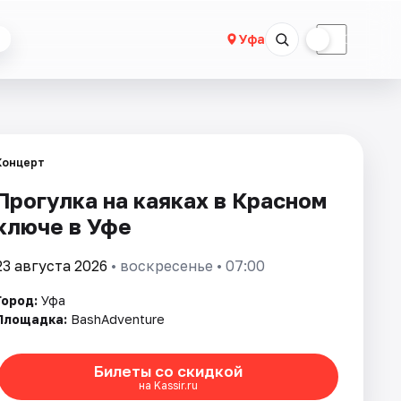
☀
☾
Уфа
Концерт
Прогулка на каяках в Красном
ключе в Уфе
23 августа 2026
• воскресенье • 07:00
Город:
Уфа
Площадка:
BashAdventure
Билеты со скидкой
на Kassir.ru