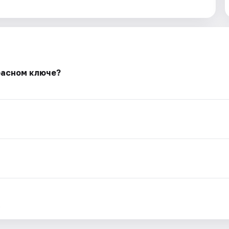
расном ключе?
.