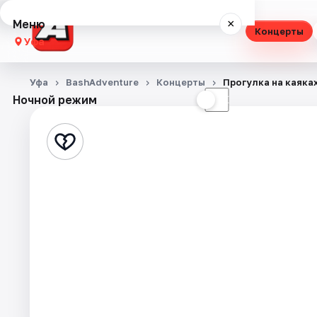
Меню
×
Концерты
Уфа
Концерты
Уфа
BashAdventure
Концерты
Прогулка на каяка
Ночной режим
☀
☾
Театр
Стендап
Выставки
Экскурсии
Спорт
События