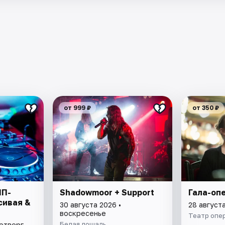
от 999 ₽
от 350 ₽
ИП-
Shadowmoor + Support
Гала-оп
сивая &
30 августа 2026 •
28 августа
воскресенье
Театр опе
Белая лошадь
четверг