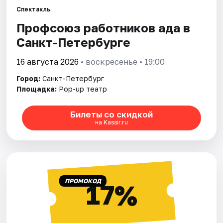
Спектакль
Профсоюз работников ада в
Города
Санкт-Петербурге
Площадки
16 августа 2026
• воскресенье • 19:00
Артисты
Город:
Санкт-Петербург
Площадка:
Pop-up театр
Рейтинги
Билеты со скидкой
на Kassir.ru
ПРОМОКОД
17%