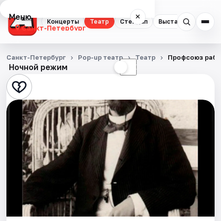
Меню
×
Концерты
Театр
Стендап
Выставки
Квест
Санкт-Петербург
Концерты
Санкт-Петербург
Pop-up театр
Театр
Профсоюз рабо
Ночной режим
☀
☾
Театр
Стендап
Выставки
Квесты
Экскурсии
Спорт
События