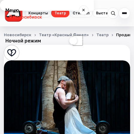
Меню
×
Концерты
Театр
Стендап
Выставки
Квест
Новосибирск
Концерты
Новосибирск
Театр «Красный Факел»
Театр
Продаве
Ночной режим
☀
☾
Театр
Стендап
Выставки
Квесты
Экскурсии
Спорт
События