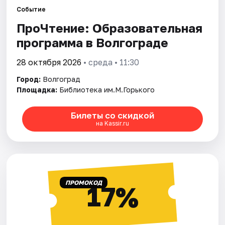
Событие
ПроЧтение: Образовательная
Города
программа в Волгограде
Площадки
28 октября 2026
• среда • 11:30
Артисты
Город:
Волгоград
Площадка:
Библиотека им.М.Горького
Рейтинги
Билеты со скидкой
на Kassir.ru
ПРОМОКОД
17%