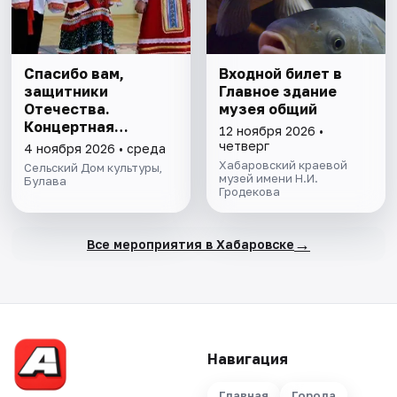
Спасибо вам,
Входной билет в
защитники
Главное здание
Отечества.
музея общий
Концертная
12 ноября 2026 •
программа
четверг
4 ноября 2026 • среда
Хабаровский краевой
Сельский Дом культуры,
музей имени Н.И.
Булава
Гродекова
→
Все мероприятия в Хабаровске
Навигация
Главная
Города