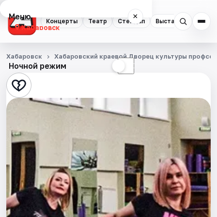
Меню
×
Концерты
Театр
Стендап
Выставки
Экску
Хабаровск
Концерты
Хабаровск
Хабаровский краевой Дворец культуры профсо
Ночной режим
☀
☾
Театр
Стендап
Выставки
Экскурсии
Спорт
События