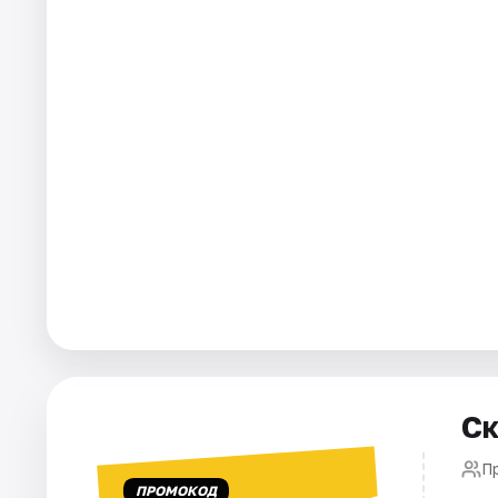
Города
Площадки
Артисты
Рейтинги
Ск
П
ПРОМОКОД