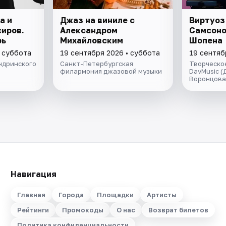
а и
Джаз на виниле с
Виртуоз
иров.
Александром
Самсоно
рь
Михайловским
Шопена
• суббота
19 сентября 2026 • суббота
19 сентяб
ндринского
Санкт-Петербургская
Творческо
филармония джазовой музыки
DavMusic (
Воронцова
Навигация
Главная
Города
Площадки
Артисты
Рейтинги
Промокоды
О нас
Возврат билетов
Политика конфиденциальности