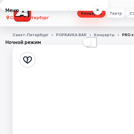
Меню
×
Концерты
Театр
С
Санкт-Петербург
Концерты
Санкт-Петербург
POPRAVKA BAR
Концерты
PRO 
Ночной режим
☀
☾
Театр
Стендап
Выставки
Квесты
Экскурсии
Спорт
События