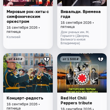
Мировые рок-хиты с
Вивальди. Времена
симфоническим
года
оркестром
18 сентября 2026 •
пятница
18 сентября 2026 •
пятница
Дом ученых им. М.
Горького (Дворец
Колизей
Великого князя
Владимира)
от 440 ₽
от 1 500 ₽
Концерт-радость
Red Hot Chili
Peppers tribute
18 сентября 2026 •
пятница
18 сентября 2026 •