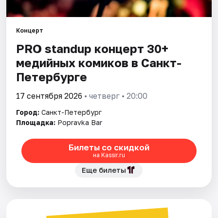
Города
Концерт
PRO standup концерт 30+
Площадки
медийных комиков в Санкт-
Артисты
Петербурге
Рейтинги
17 сентября 2026
• четверг • 20:00
Город:
Санкт-Петербург
Площадка:
Popravka Bar
Билеты со скидкой
на Kassir.ru
Еще билеты