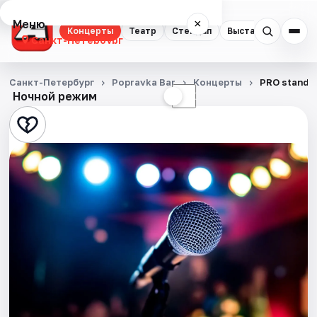
Меню
×
Концерты
Театр
Стендап
Выставки
Квест
Санкт-Петербург
Концерты
Санкт-Петербург
Popravka Bar
Концерты
PRO standu
Ночной режим
☀
☾
Театр
Стендап
Выставки
Квесты
Экскурсии
Спорт
События