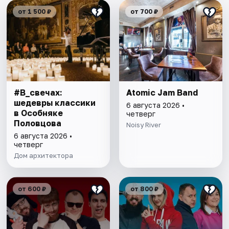
от 1 500 ₽
от 700 ₽
#В_свечах:
Atomic Jam Band
шедевры классики
6 августа 2026 •
в Особняке
четверг
Половцова
Noisy River
6 августа 2026 •
четверг
Дом архитектора
от 600 ₽
от 800 ₽