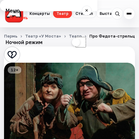
Меню
×
Концерты
Театр
Стендап
Выставки
Квест
Пермь
Концерты
Пермь
Театр «У Моста»
Театр
Про Федота-стрельца
Ночной режим
☀
☾
Театр
Стендап
12+
Выставки
Квесты
Экскурсии
Спорт
События