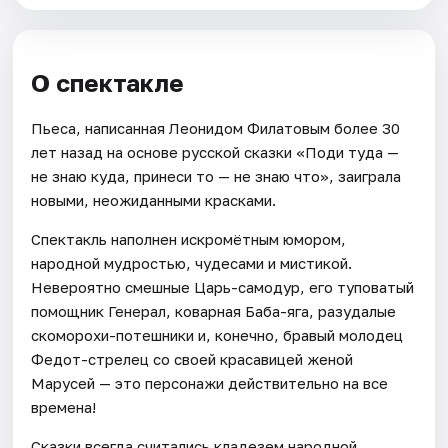
О спектакле
Пьеса, написанная Леонидом Филатовым более 30
лет назад на основе русской сказки «Поди туда —
не знаю куда, принеси то — не знаю что», заиграла
новыми, неожиданными красками.
Спектакль наполнен искромётным юмором,
народной мудростью, чудесами и мистикой.
Невероятно смешные Царь-самодур, его туповатый
помощник Генерал, коварная Баба-яга, разудалые
скоморохи-потешники и, конечно, бравый молодец
Федот-стрелец со своей красавицей женой
Марусей — это персонажи действительно на все
времена!
Сказки всегда считались кладезем народной