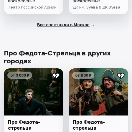
воскресенье
воскресенье
Театр Российской Армии
ДК им. Зуева & ДК Зуева
→
Все спектакли в Москве
Про Федота-Стрельца в других
городах
от 3 000 ₽
от 800 ₽
Про Федота-
Про Федота-
стрельца
стрельца