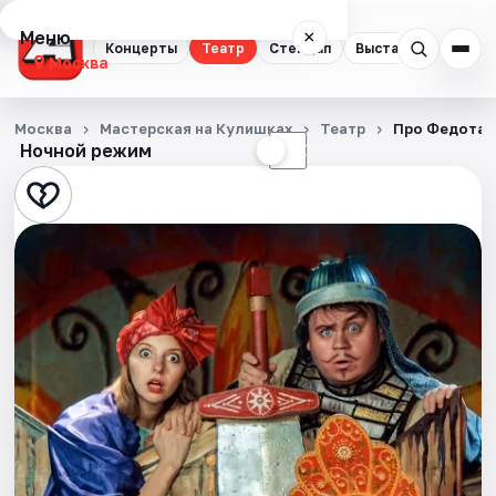
Меню
×
Концерты
Театр
Стендап
Выставки
Квест
Москва
Концерты
Москва
Мастерская на Кулишках
Театр
Про Федота-
Ночной режим
☀
☾
Театр
Стендап
Выставки
Квесты
Экскурсии
Спорт
События