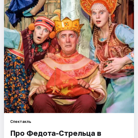
Города
Площадки
Артисты
Рейтинги
Спектакль
Про Федота-Стрельца в