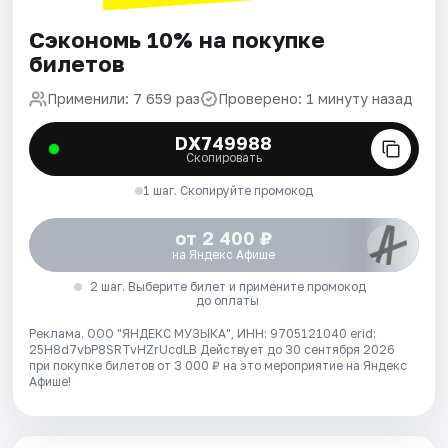
Сэкономь 10% на покупке
билетов
Применили: 7 659 раз
Проверено: 1 минуту назад
DX749988
Скопировать
1 шаг. Скопируйте промокод
от 2 400 ₽
на Яндекс Афише
2 шаг. Выберите билет и примените промокод
до оплаты
Реклама. ООО "ЯНДЕКС МУЗЫКА", ИНН: 9705121040 erid:
25H8d7vbP8SRTvHZrUcdLB
Действует до 30 сентября 2026
при покупке билетов от 3 000 ₽ на это мероприятие на Яндекс
Афише!