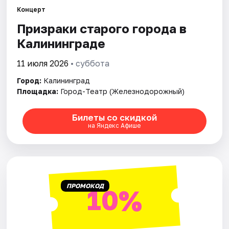
Города
Концерт
Призраки старого города в
Площадки
Калининграде
Артисты
11 июля 2026
• суббота
Рейтинги
Город:
Калининград
Площадка:
Город-Театр (Железнодорожный)
Билеты со скидкой
на Яндекс Афише
ПРОМОКОД
10%