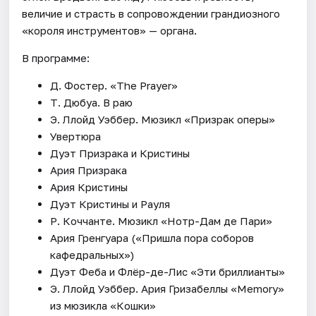
величие и страсть в сопровождении грандиозного
«короля инструментов» — органа.
В программе:
Д. Фостер. «The Prayer»
Т. Дюбуа. В раю
Э. Ллойд Уэббер. Мюзикл «Призрак оперы»
Увертюра
Дуэт Призрака и Кристины
Ария Призрака
Ария Кристины
Дуэт Кристины и Рауля
Р. Коччанте. Мюзикл «Нотр-Дам де Пари»
Ария Гренгуара («Пришла пора соборов
кафедральных»)
Дуэт Феба и Флёр-де-Лис «Эти бриллианты»
Э. Ллойд Уэббер. Ария Гризабеллы «Memory»
из мюзикла «Кошки»