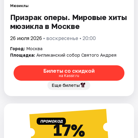
Мюзиклы
Призрак оперы. Мировые хиты
Города
мюзикла в Москве
Площадки
26 июля 2026
• воскресенье • 20:00
Артисты
Город:
Москва
Площадка:
Англиканский собор Святого Андрея
Рейтинги
Билеты со скидкой
на Kassir.ru
Еще билеты
ПРОМОКОД
17%