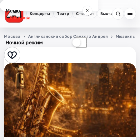
Меню
×
Концерты
Театр
Стендап
Выставки
Квест
Москва
Концерты
Москва
Англиканский собор Святого Андрея
Мюзиклы
Ночной режим
☀
☾
Театр
Стендап
Выставки
Квесты
Экскурсии
Спорт
События