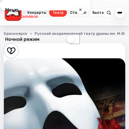
Меню
×
Концерты
Театр
Стендап
Выставки
Квест
Красноярск
Концерты
Красноярск
Русский академический театр драмы им. М.Ю.
Ночной режим
☀
☾
Театр
Стендап
Выставки
Квесты
Экскурсии
Спорт
События