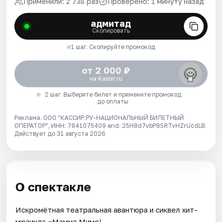
Применили: 2 738 раз
Проверено: 1 минуту назад
адмитад
Скопировать
1 шаг. Скопируйте промокод
от 2 000 ₽
на Kassir.ru
2 шаг. Выберите билет и примените промокод
до оплаты
Реклама. ООО "КАССИР.РУ-НАЦИОНАЛЬНЫЙ БИЛЕТНЫЙ
ОПЕРАТОР", ИНН: 7841075409 erid: 25H8d7vbP8SRTvHZrUcdLB.
Действует до 31 августа 2026
О спектакле
Искромётная театральная авантюра и сиквел хит-
мюзикла «Мамма Мимо!