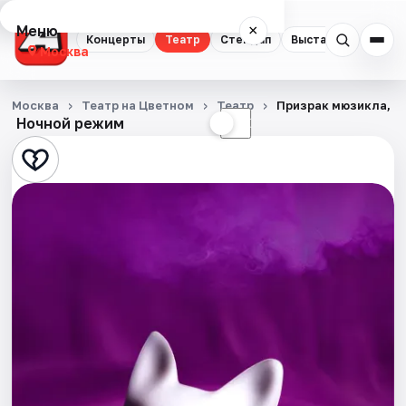
Меню
×
Концерты
Театр
Стендап
Выставки
Квест
Москва
Концерты
Москва
Театр на Цветном
Театр
Призрак мюзикла, ил
Ночной режим
☀
☾
Театр
Стендап
Выставки
Квесты
Экскурсии
Спорт
События