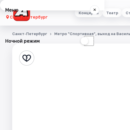
Меню
×
Концерты
Театр
С
Санкт-Петербург
Концерты
Санкт-Петербург
Метро "Спортивная", выход на Васил
Ночной режим
☀
☾
Театр
Стендап
Выставки
Квесты
Экскурсии
Спорт
События