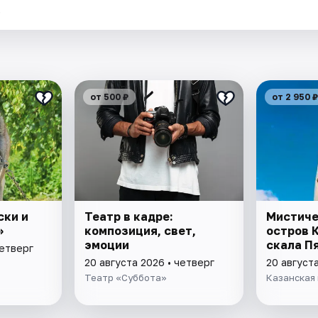
.
от 500 ₽
от 2 950 ₽
ски и
Театр в кадре:
Мистиче
»
композиция, свет,
остров 
эмоции
скала П
четверг
20 августа 2026 • четверг
20 августа
Театр «Суббота»
Казанская 