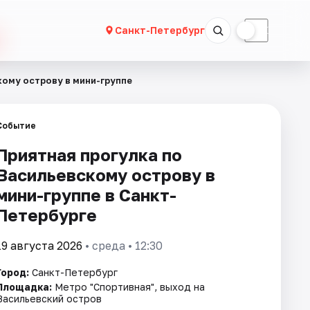
☀
☾
Санкт-Петербург
кому острову в мини-группе
Событие
Приятная прогулка по
Васильевскому острову в
мини-группе в Санкт-
Петербурге
19 августа 2026
• среда • 12:30
Город:
Санкт-Петербург
Площадка:
Метро "Спортивная", выход на
Васильевский остров