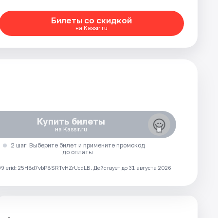
Билеты со скидкой
на Kassir.ru
Купить билеты
на Kassir.ru
2 шаг. Выберите билет и примените промокод
до оплаты
 erid: 25H8d7vbP8SRTvHZrUcdLB.
Действует до 31 августа 2026