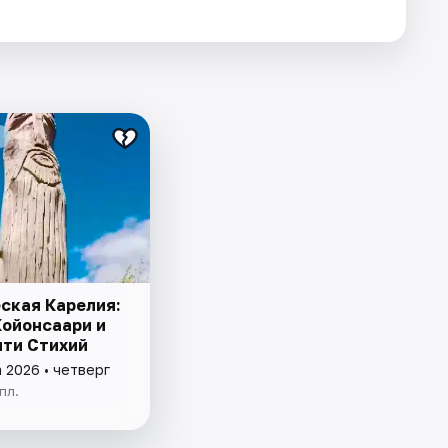
ская Карелия:
Койонсаари и
яти Стихий
 2026 • четверг
пл.