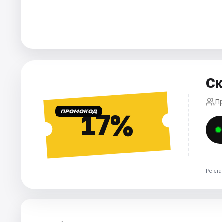
Города
Площадки
Артисты
Ск
Рейтинги
П
ПРОМОКОД
17%
Рекла