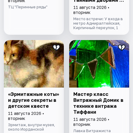
тайными дворами и
вторник
колоннадой
ТЦ "Перинные ряды"
11 августа 2026 •
вторник
Место встречи: У входа в
метро Адмиралтейская,
Кирпичный переулок, 1
«Эрмитажные коты»
Мастер класс
и другие секреты в
Витражный Домик в
детском квесте
технике витража
Тиффани
11 августа 2026 •
вторник
11 августа 2026 •
вторник
Эрмитаж, внутри музея,
около Иорданской
Лавка Витражиста