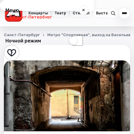
Меню
×
Концерты
Театр
Стендап
Выставки
Квест
Санкт-Петербург
Концерты
Санкт-Петербург
Метро "Спортивная", выход на Васильевс
Ночной режим
☀
☾
Театр
Стендап
Выставки
Квесты
Экскурсии
Спорт
События