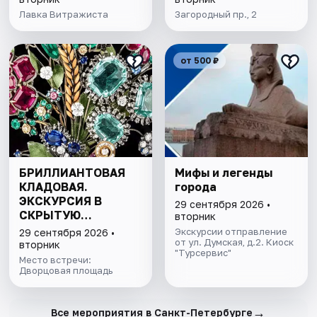
Лавка Витражиста
Загородный пр., 2
от 500 ₽
БРИЛЛИАНТОВАЯ
Мифы и легенды
КЛАДОВАЯ.
города
ЭКСКУРСИЯ В
29 сентября 2026 •
СКРЫТУЮ
вторник
СОКРОВИЩНИЦУ
Экскурсии отправление
29 сентября 2026 •
ЭРМИТАЖА С
от ул. Думская, д.2. Киоск
вторник
"Турсервис"
БИЛЕТОМ В МУЗЕЙ
Место встречи:
Дворцовая площадь
→
Все мероприятия в Санкт-Петербурге