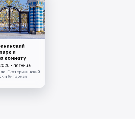
рининский
парк и
ю комнату
2026 • пятница
ело: Екатерининский
рк и Янтарная