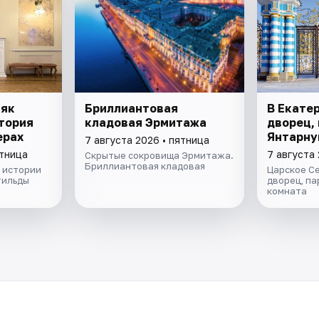
няк
Бриллиантовая
В Екате
тория
кладовая Эрмитажа
дворец, 
ерах
Янтарну
7 августа 2026 • пятница
ятница
7 августа 
Скрытые сокровища Эрмитажа.
Бриллиантовая кладовая
 истории
Царское С
тильды
дворец, па
комната