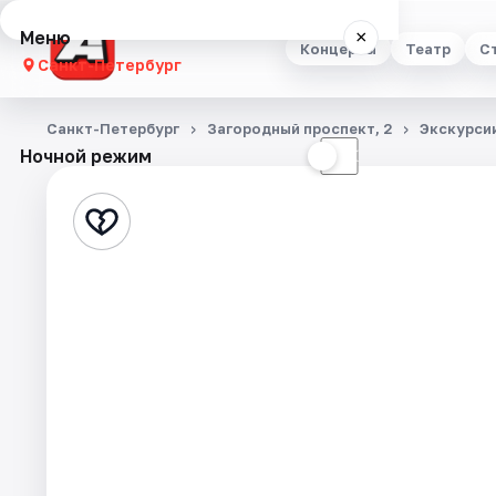
Меню
×
Концерты
Театр
С
Санкт-Петербург
Концерты
Санкт-Петербург
Загородный проспект, 2
Экскурси
Ночной режим
☀
☾
Театр
Стендап
Выставки
Квесты
Экскурсии
Спорт
События