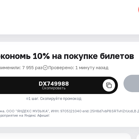
кономь 10% на покупке билетов
рименили: 7 955 раз
Проверено: 1 минуту назад
DX749988
Скопировать
1 шаг. Скопируйте промокод
ма. ООО "ЯНДЕКС МУЗЫКА", ИНН: 9705121040 erid: 25H8d7vbP8SRTvHZrUcdLB
ероприятие на Яндекс Афише!