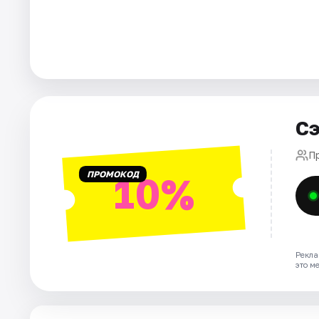
Города
Площадки
Артисты
Сэ
Рейтинги
П
ПРОМОКОД
10%
Рекла
это м