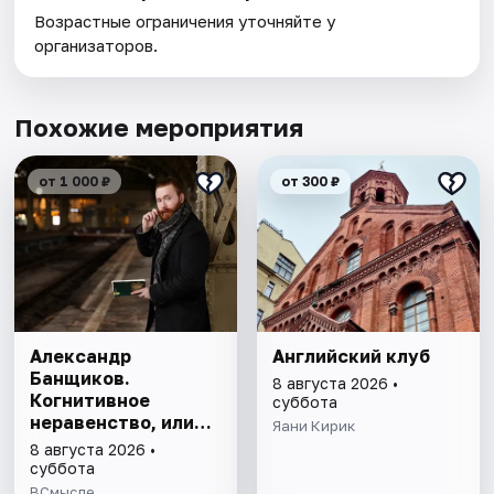
Возрастные ограничения уточняйте у
организаторов.
Похожие мероприятия
от 1 000 ₽
от 300 ₽
Александр
Английский клуб
Банщиков.
8 августа 2026 •
Когнитивное
суббота
неравенство, или
Яани Кирик
почему умные
8 августа 2026 •
умнеют, а глупые
суббота
глупеют
ВСмысле