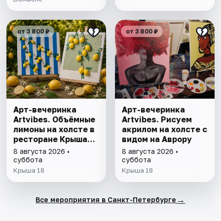
от 3 800 ₽
от 3 800 ₽
Арт-вечеринка
Арт-вечеринка
Artvibes. Объёмные
Artvibes. Рисуем
лимоны на холсте в
акрилом на холсте с
ресторане Крыша
видом на Аврору
18
8 августа 2026 •
8 августа 2026 •
суббота
суббота
Крыша 18
Крыша 18
→
Все мероприятия в Санкт-Петербурге