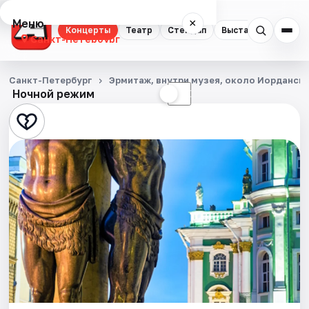
Меню
×
Концерты
Театр
Стендап
Выставки
Квест
Санкт-Петербург
Концерты
Санкт-Петербург
Эрмитаж, внутри музея, около Иорданск
Ночной режим
☀
☾
Театр
Стендап
Выставки
Квесты
Экскурсии
Спорт
События