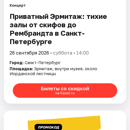
Концерт
Приватный Эрмитаж: тихие
Города
залы от скифов до
Площадки
Рембрандта в Санкт-
Петербурге
Артисты
26 сентября 2026
• суббота • 14:00
Рейтинги
Город:
Санкт-Петербург
Площадка:
Эрмитаж, внутри музея, около
Иорданской лестницы
Билеты со скидкой
на Kassir.ru
ПРОМОКОД