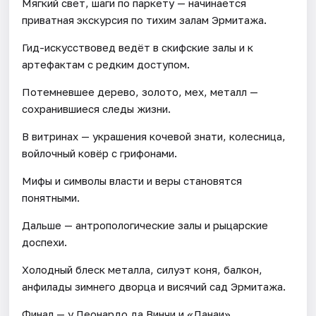
Мягкий свет, шаги по паркету — начинается
приватная экскурсия по тихим залам Эрмитажа.
Гид-искусствовед ведёт в скифские залы и к
артефактам с редким доступом.
Потемневшее дерево, золото, мех, металл —
сохранившиеся следы жизни.
В витринах — украшения кочевой знати, колесница,
войлочный ковёр с грифонами.
Мифы и символы власти и веры становятся
понятными.
Дальше — антропологические залы и рыцарские
доспехи.
Холодный блеск металла, силуэт коня, балкон,
анфилады зимнего дворца и висячий сад Эрмитажа.
Финал — у Леонардо да Винчи и «Данаи»