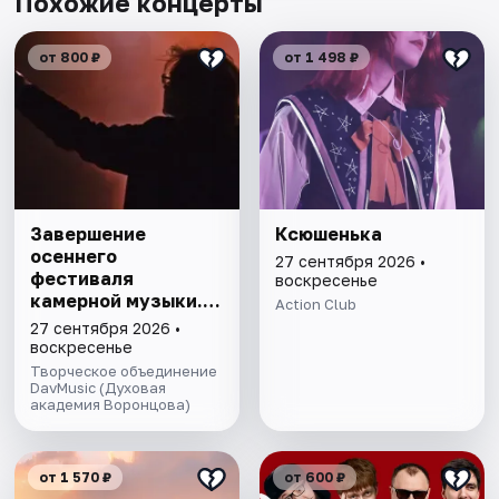
Похожие концерты
от 800 ₽
от 1 498 ₽
Завершение
Ксюшенька
осеннего
27 сентября 2026 •
фестиваля
воскресенье
камерной музыки.
Action Club
Бах, Моцарт,
27 сентября 2026 •
Шуман, Лист,
воскресенье
Чайковский
Творческое объединение
DavMusic (Духовая
академия Воронцова)
от 1 570 ₽
от 600 ₽