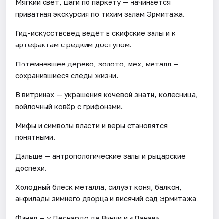
Мягкий свет, шаги по паркету — начинается
приватная экскурсия по тихим залам Эрмитажа.
Гид-искусствовед ведёт в скифские залы и к
артефактам с редким доступом.
Потемневшее дерево, золото, мех, металл —
сохранившиеся следы жизни.
В витринах — украшения кочевой знати, колесница,
войлочный ковёр с грифонами.
Мифы и символы власти и веры становятся
понятными.
Дальше — антропологические залы и рыцарские
доспехи.
Холодный блеск металла, силуэт коня, балкон,
анфилады зимнего дворца и висячий сад Эрмитажа.
Финал — у Леонардо да Винчи и «Данаи»