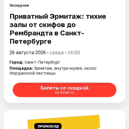
Экскурсия
Приватный Эрмитаж: тихие
Города
залы от скифов до
Площадки
Рембрандта в Санкт-
Петербурге
Артисты
26 августа 2026
• среда • 14:00
Рейтинги
Город:
Санкт-Петербург
Площадка:
Эрмитаж, внутри музея, около
Иорданской лестницы
Билеты со скидкой
на Kassir.ru
ПРОМОКОД