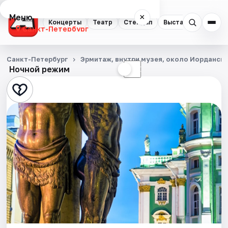
Меню
×
Концерты
Театр
Стендап
Выставки
Квест
Санкт-Петербург
Концерты
Санкт-Петербург
Эрмитаж, внутри музея, около Иорданск
Ночной режим
☀
☾
Театр
Стендап
Выставки
Квесты
Экскурсии
Спорт
События