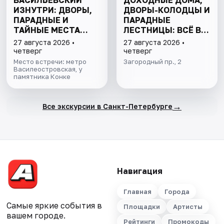
ВАСИЛЬЕВСКИЙ
ДОХОДНЫЕ ДОМА,
ИЗНУТРИ: ДВОРЫ,
ДВОРЫ-КОЛОДЦЫ И
ПАРАДНЫЕ И
ПАРАДНЫЕ
ТАЙНЫЕ МЕСТА
ЛЕСТНИЦЫ: ВСЁ В
ОСТРОВА
ОДНОЙ ПРОГУЛКЕ
27 августа 2026 •
27 августа 2026 •
четверг
четверг
Место встречи: метро
Загородный пр., 2
Василеостровская, у
памятника Конке
→
Все экскурсии в Санкт-Петербурге
Навигация
Главная
Города
Самые яркие события в
Площадки
Артисты
вашем городе.
Рейтинги
Промокоды