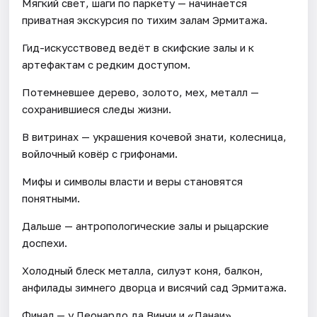
Мягкий свет, шаги по паркету — начинается
приватная экскурсия по тихим залам Эрмитажа.
Гид-искусствовед ведёт в скифские залы и к
артефактам с редким доступом.
Потемневшее дерево, золото, мех, металл —
сохранившиеся следы жизни.
В витринах — украшения кочевой знати, колесница,
войлочный ковёр с грифонами.
Мифы и символы власти и веры становятся
понятными.
Дальше — антропологические залы и рыцарские
доспехи.
Холодный блеск металла, силуэт коня, балкон,
анфилады зимнего дворца и висячий сад Эрмитажа.
Финал — у Леонардо да Винчи и «Данаи»