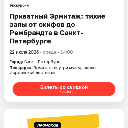
Экскурсия
Приватный Эрмитаж: тихие
Города
залы от скифов до
Площадки
Рембрандта в Санкт-
Петербурге
Артисты
22 июля 2026
• среда • 14:00
Рейтинги
Город:
Санкт-Петербург
Площадка:
Эрмитаж, внутри музея, около
Иорданской лестницы
Билеты со скидкой
на Kassir.ru
ПРОМОКОД