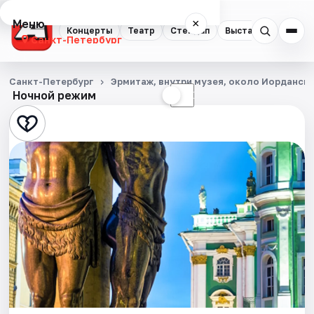
Меню
×
Концерты
Театр
Стендап
Выставки
Квест
Санкт-Петербург
Концерты
Санкт-Петербург
Эрмитаж, внутри музея, около Иорданск
Ночной режим
☀
☾
Театр
Стендап
Выставки
Квесты
Экскурсии
Спорт
События