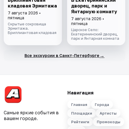
Бриллиантовая
В Екатерининский
кладовая Эрмитажа
дворец, парк и
Янтарную комнату
7 августа 2026 •
пятница
7 августа 2026 •
пятница
Скрытые сокровища
Эрмитажа.
Царское Село:
Бриллиантовая кладовая
Екатерининский дворец,
парк и Янтарная комната
→
Все экскурсии в Санкт-Петербурге
Навигация
Главная
Города
Самые яркие события в
Площадки
Артисты
вашем городе.
Рейтинги
Промокоды