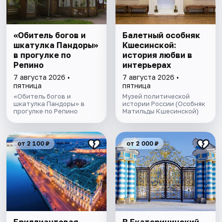
«Обитель богов и
Балетный особняк
шкатулка Пандоры»
Кшесинской:
в прогулке по
история любви в
Репино
интерьерах
7 августа 2026 •
7 августа 2026 •
пятница
пятница
«Обитель богов и
Музей политической
шкатулка Пандоры» в
истории России (Особняк
прогулке по Репино
Матильды Кшесинской)
от 2 100 ₽
от 2 000 ₽