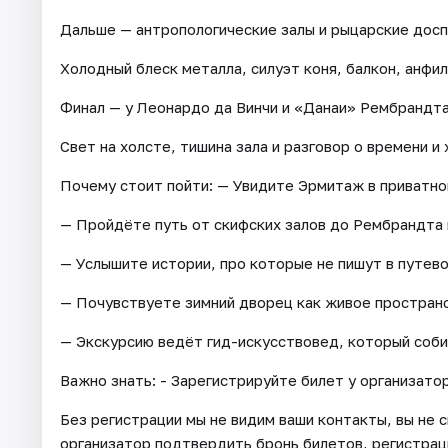
Дальше — антропологические залы и рыцарские досп
Холодный блеск металла, силуэт коня, балкон, анфи
Финал — у Леонардо да Винчи и «Данаи» Рембрандта
Свет на холсте, тишина зала и разговор о времени и 
Почему стоит пойти: — Увидите Эрмитаж в приватно
— Пройдёте путь от скифских залов до Рембрандта 
— Услышите истории, про которые не пишут в путев
— Почувствуете зимний дворец как живое пространст
— Экскурсию ведёт гид-искусствовед, который соби
Важно знать: - Зарегистрируйте билет у организатор
Без регистрации мы не видим ваши контакты, вы не 
организатор подтвердить бронь билетов, регистрация