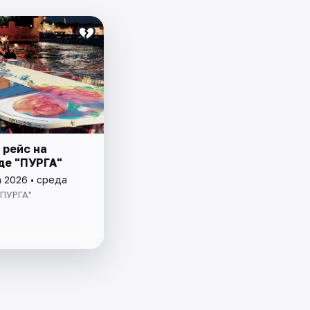
 рейс на
де "ПУРГА"
а 2026 • среда
“ПУРГА"