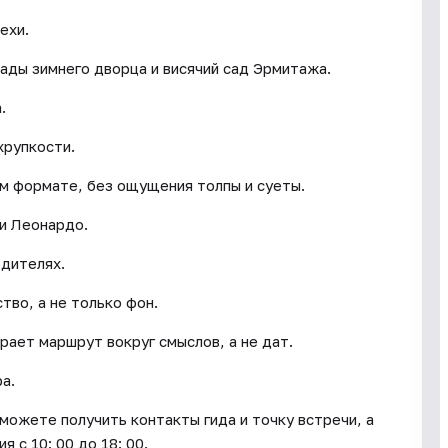
ехи.
лады зимнего дворца и висячий сад Эрмитажа.
.
хрупкости.
м формате, без ощущения толпы и суеты.
и Леонардо.
одителях.
во, а не только фон.
рает маршрут вокруг смыслов, а не дат.
а.
сможете получить контакты гида и точку встречи, а
 с 10: 00 до 18: 00.