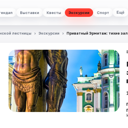
тендап
Выставки
Квесты
Экскурсии
Спорт
Ещё
анской лестницы
Экскурсии
Приватный Эрмитаж: тихие зал