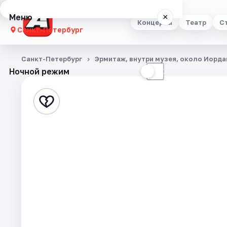
Меню
×
Концерты
Театр
С
Санкт-Петербург
Концерты
Санкт-Петербург
Эрмитаж, внутри музея, около Иорд
Ночной режим
☀
☾
Театр
Стендап
Выставки
Квесты
Экскурсии
Спорт
События