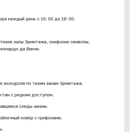
каждый день c 10: 00 до 18: 00.
 тихие залы Эрмитажа, скифские символы,
еонардо да Винчи.
ая экскурсия по тихим залам Эрмитажа.
ктам с редким доступом.
нившиеся следы жизни.
войлочный ковёр с грифонами.
и.