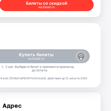
Билеты со скидкой
на Kassir.ru
Купить билеты
на Kassir.ru
2 шаг. Выберите билет и примените промокод
до оплаты
 erid: 25H8d7vbP8SRTvHZrUcdLB.
Действует до 31 августа 2026
Адрес