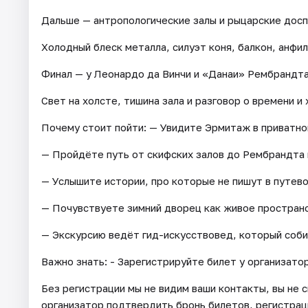
Дальше — антропологические залы и рыцарские досп
Холодный блеск металла, силуэт коня, балкон, анфи
Финал — у Леонардо да Винчи и «Данаи» Рембрандта
Свет на холсте, тишина зала и разговор о времени и 
Почему стоит пойти: — Увидите Эрмитаж в приватно
— Пройдёте путь от скифских залов до Рембрандта 
— Услышите истории, про которые не пишут в путев
— Почувствуете зимний дворец как живое пространст
— Экскурсию ведёт гид-искусствовед, который соби
Важно знать: - Зарегистрируйте билет у организатор
Без регистрации мы не видим ваши контакты, вы не 
организатор подтвердить бронь билетов, регистрация