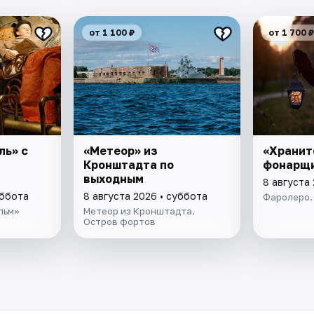
от 1 100 ₽
от 1 700 ₽
ль» с
«Метеор» из
«Хранит
Кронштадта по
фонарщ
выходным
8 августа
уббота
8 августа 2026 • суббота
Фаролеро.
льм»
Метеор из Кронштадта.
Остров фортов