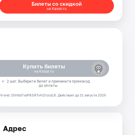
Билеты со скидкой
на Kassir.ru
Купить билеты
на Kassir.ru
2 шаг. Выберите билет и примените промокод
до оплаты
 erid: 25H8d7vbP8SRTvHZrUcdLB.
Действует до 31 августа 2026
Адрес