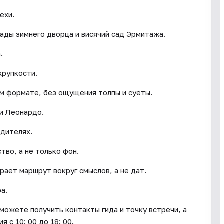
ехи.
лады зимнего дворца и висячий сад Эрмитажа.
.
хрупкости.
м формате, без ощущения толпы и суеты.
и Леонардо.
одителях.
во, а не только фон.
рает маршрут вокруг смыслов, а не дат.
а.
сможете получить контакты гида и точку встречи, а
 с 10: 00 до 18: 00.