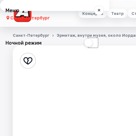
Меню
×
Концерты
Театр
С
Санкт-Петербург
Концерты
Санкт-Петербург
Эрмитаж, внутри музея, около Иорд
Ночной режим
☀
☾
Театр
Стендап
Выставки
Квесты
Экскурсии
Спорт
События