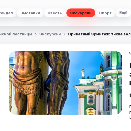
тендап
Выставки
Квесты
Экскурсии
Спорт
Ещё
анской лестницы
Экскурсии
Приватный Эрмитаж: тихие зал