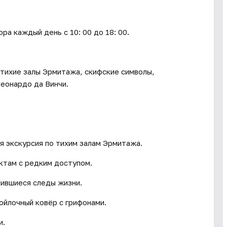
каждый день c 10: 00 до 18: 00.
 тихие залы Эрмитажа, скифские символы,
еонардо да Винчи.
ая экскурсия по тихим залам Эрмитажа.
ктам с редким доступом.
нившиеся следы жизни.
войлочный ковёр с грифонами.
и.