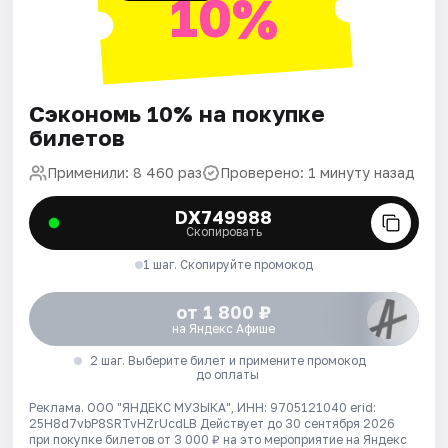
10%
Сэкономь 10% на покупке
билетов
Применили: 8 460 раз
Проверено: 1 минуту назад
DX749988
Скопировать
1 шаг. Скопируйте промокод
от 1 800 ₽
на Яндекс Афише
2 шаг. Выберите билет и примените промокод
до оплаты
Реклама. ООО "ЯНДЕКС МУЗЫКА", ИНН: 9705121040 erid:
25H8d7vbP8SRTvHZrUcdLB
Действует до 30 сентября 2026
при покупке билетов от 3 000 ₽ на это мероприятие на Яндекс