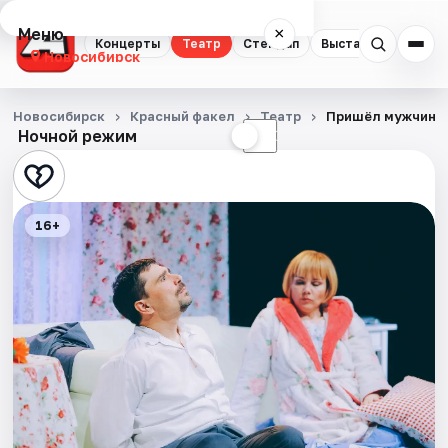
Меню
×
Концерты
Театр
Стендап
Выставки
Квест
Новосибирск
Концерты
Новосибирск
Красный факел
Театр
Пришёл мужчина 
Ночной режим
☀
☾
Театр
Стендап
16+
Выставки
Квесты
Экскурсии
Спорт
События