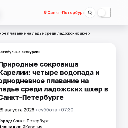
☀
☾
Санкт-Петербург
ое плавание на ладье среди ладожских шхер
Автобусные экскурсии
Природные сокровища
Карелии: четыре водопада и
однодневное плавание на
ладье среди ладожских шхер в
Санкт-Петербурге
29 августа 2026
• суббота • 07:30
Город:
Санкт-Петербург
Площадка:
ЯКарелия