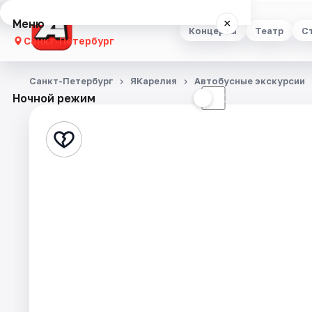
Меню
×
Концерты
Театр
С
Санкт-Петербург
Концерты
Санкт-Петербург
ЯКарелия
Автобусные экскурсии
Ночной режим
☀
☾
Театр
Стендап
Выставки
Квесты
Экскурсии
Спорт
События