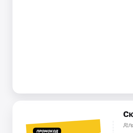
Города
Площадки
Артисты
Рейтинги
Ск
П
ПРОМОКОД