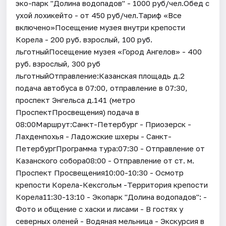
эко-парк "Долина водопадов" - 1000 руб/чел.Обед с
ухой лохикейто - от 450 руб/чел.Тариф «Все
включено»Посещение музея внутри крепости
Корела - 200 руб. взрослый, 100 руб.
льготныйПосещение музея «Город Ангелов» - 400
руб. взрослый, 300 руб
льготныйОтправление:Казанская площадь д.2
подача автобуса в 07:00, отправление в 07:30,
проспект Энгельса д.141 (метро
ПроспектПросвещения) подача в
08:00Маршрут:Санкт-Петербург - Приозерск -
Лахденпохья - Ладожские шхеры - Санкт-
ПетербургПрограмма тура:07:30 - Отправление от
Казанского собора08:00 - Отправление от ст. м.
Проспект Просвещения10:00-10:30 - Осмотр
крепости Корела-Кексгольм -Территория крепости
Корела11:30-13:10 - Экопарк "Долина водопадов": -
Фото и общение с хаски и лисами - В гостях у
северных оленей - Водяная мельница - Экскурсия в