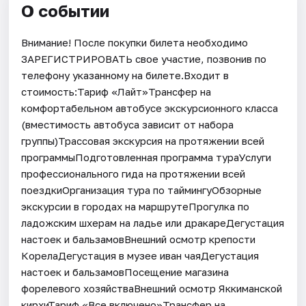
О событии
Внимание! После покупки билета необходимо
ЗАРЕГИСТРИРОВАТЬ свое участие, позвонив по
телефону указанному на билете.Входит в
стоимость:Тариф «Лайт»Трансфер на
комфортабельном автобусе экскурсионного класса
(вместимость автобуса зависит от набора
группы)Трассовая экскурсия на протяжении всей
программыПодготовленная программа тураУслуги
профессионального гида на протяжении всей
поездкиОрганизация тура по таймингуОбзорные
экскурсии в городах на маршрутеПрогулка по
ладожским шхерам на ладье или дракареДегустация
настоек и бальзамовВнешний осмотр крепости
КорелаДегустация в музее иван чаяДегустация
настоек и бальзамовПосещение магазина
форелевого хозяйстваВнешний осмотр Яккиманской
кирхиТариф «Все включено»Трансфер на