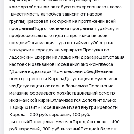
комфортабельном автобусе экскурсионного класса
(вместимость автобуса зависит от набора
группы)Трассовая экскурсия на протяжении всей
программыПодготовленная программа тураУслуги
профессионального гида на протяжении всей
поездкиОрганизация тура по таймингуОбзорные
экскурсии в городах на маршрутеПрогулка по
ладожским шхерам на ладье или дракареДегустация
настоек и бальзамовПосещения эко-комплекса
"Долина водопадов"Комплексный обедВнешний
осмотр крепости КорелаДегустация в музее иван
чаяДегустация настоек и бальзамовПосещение
магазина форелевого хозяйстваВнешний осмотр
Яккиманской кирхиОплачивается дополнительно:
Тариф «Лайт»Посещение музея внутри крепости
Корела - 200 руб. взрослый, 100 руб.
льготныйПосещение музея «Город Ангелов» - 400
руб. взрослый, 300 руб льготныйВходной билет в