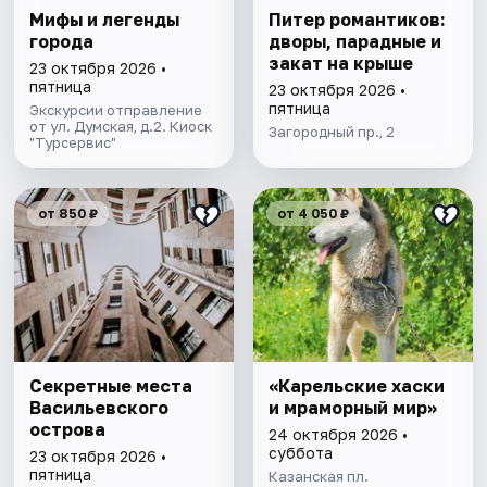
Мифы и легенды
Питер романтиков:
города
дворы, парадные и
закат на крыше
23 октября 2026 •
пятница
23 октября 2026 •
пятница
Экскурсии отправление
от ул. Думская, д.2. Киоск
Загородный пр., 2
"Турсервис"
от 850 ₽
от 4 050 ₽
Секретные места
«Карельские хаски
Васильевского
и мраморный мир»
острова
24 октября 2026 •
суббота
23 октября 2026 •
пятница
Казанская пл.