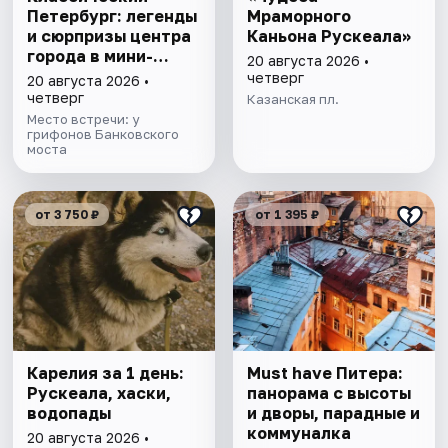
Петербург: легенды
Мраморного
и сюрпризы центра
Каньона Рускеала»
города в мини-
20 августа 2026 •
группе
четверг
20 августа 2026 •
четверг
Казанская пл.
Место встречи: у
грифонов Банковского
моста
от 3 750 ₽
от 1 395 ₽
Карелия за 1 день:
Must have Питера:
Рускеала, хаски,
панорама с высоты
водопады
и дворы, парадные и
коммуналка
20 августа 2026 •