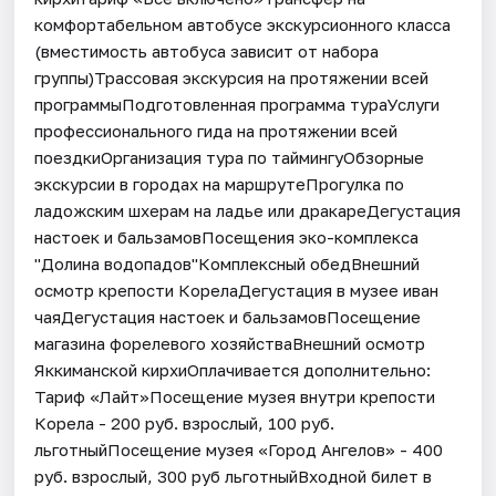
комфортабельном автобусе экскурсионного класса
(вместимость автобуса зависит от набора
группы)Трассовая экскурсия на протяжении всей
программыПодготовленная программа тураУслуги
профессионального гида на протяжении всей
поездкиОрганизация тура по таймингуОбзорные
экскурсии в городах на маршрутеПрогулка по
ладожским шхерам на ладье или дракареДегустация
настоек и бальзамовПосещения эко-комплекса
"Долина водопадов"Комплексный обедВнешний
осмотр крепости КорелаДегустация в музее иван
чаяДегустация настоек и бальзамовПосещение
магазина форелевого хозяйстваВнешний осмотр
Яккиманской кирхиОплачивается дополнительно:
Тариф «Лайт»Посещение музея внутри крепости
Корела - 200 руб. взрослый, 100 руб.
льготныйПосещение музея «Город Ангелов» - 400
руб. взрослый, 300 руб льготныйВходной билет в