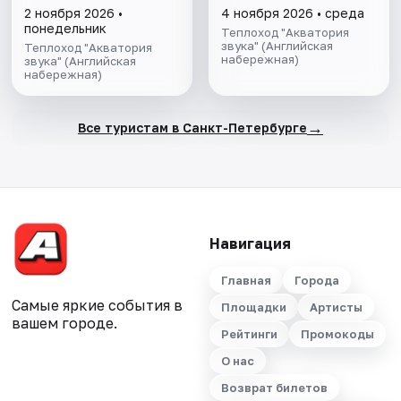
на Неве с
на Неве с
2 ноября 2026 •
4 ноября 2026 • среда
авторской
авторской
понедельник
Теплоход "Акватория
экскурсией и живой
экскурсией и живой
звука" (Английская
Теплоход "Акватория
набережная)
музыкой в тёплом
звука" (Английская
музыкой в тёплом
набережная)
салоне теплохода
салоне теплохода
→
Все туристам в Санкт-Петербурге
Навигация
Главная
Города
Самые яркие события в
Площадки
Артисты
вашем городе.
Рейтинги
Промокоды
О нас
Возврат билетов