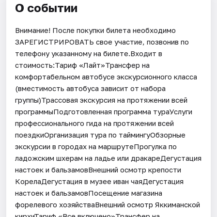
О событии
Внимание! После покупки билета необходимо
ЗАРЕГИСТРИРОВАТЬ свое участие, позвонив по
телефону указанному на билете.Входит в
стоимость:Тариф «Лайт»Трансфер на
комфортабельном автобусе экскурсионного класса
(вместимость автобуса зависит от набора
группы)Трассовая экскурсия на протяжении всей
программыПодготовленная программа тураУслуги
профессионального гида на протяжении всей
поездкиОрганизация тура по таймингуОбзорные
экскурсии в городах на маршрутеПрогулка по
ладожским шхерам на ладье или дракареДегустация
настоек и бальзамовВнешний осмотр крепости
КорелаДегустация в музее иван чаяДегустация
настоек и бальзамовПосещение магазина
форелевого хозяйстваВнешний осмотр Яккиманской
кирхиТариф «Все включено»Трансфер на