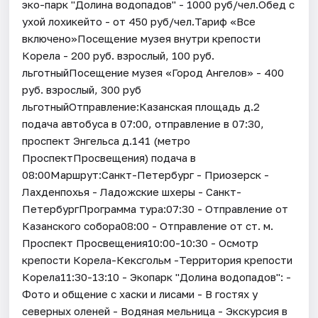
эко-парк "Долина водопадов" - 1000 руб/чел.Обед с
ухой лохикейто - от 450 руб/чел.Тариф «Все
включено»Посещение музея внутри крепости
Корела - 200 руб. взрослый, 100 руб.
льготныйПосещение музея «Город Ангелов» - 400
руб. взрослый, 300 руб
льготныйОтправление:Казанская площадь д.2
подача автобуса в 07:00, отправление в 07:30,
проспект Энгельса д.141 (метро
ПроспектПросвещения) подача в
08:00Маршрут:Санкт-Петербург - Приозерск -
Лахденпохья - Ладожские шхеры - Санкт-
ПетербургПрограмма тура:07:30 - Отправление от
Казанского собора08:00 - Отправление от ст. м.
Проспект Просвещения10:00-10:30 - Осмотр
крепости Корела-Кексгольм -Территория крепости
Корела11:30-13:10 - Экопарк "Долина водопадов": -
Фото и общение с хаски и лисами - В гостях у
северных оленей - Водяная мельница - Экскурсия в