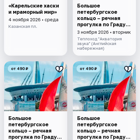
«Карельские хаски
Большое
и мраморный мир»
петербургское
кольцо – речная
4 ноября 2026 • среда
прогулка пo Граду
Казанская пл.
на Неве с
3 ноября 2026 • вторник
авторской
Теплоход "Акватория
экскурсией и живой
звука" (Английская
набережная)
музыкой в тёплом
салоне теплохода
от 490 ₽
от 490 ₽
Большое
Большое
петербургское
петербургское
кольцо – речная
кольцо – речная
прогулка пo Граду
прогулка пo Граду