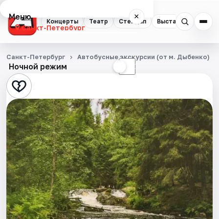
Меню
×
Концерты
Театр
Стендап
Выставки
Квест
Санкт-Петербург
Концерты
Санкт-Петербург
Автобусные экскурсии (от м. Дыбенко)
Ночной режим
☀
☾
Театр
Стендап
Выставки
Квесты
Экскурсии
Спорт
События