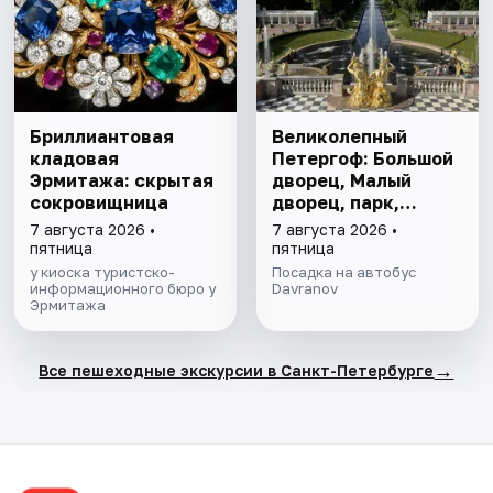
Бриллиантовая
Великолепный
кладовая
Петергоф: Большой
Эрмитажа: скрытая
дворец, Малый
сокровищница
дворец, парк,
фонтаны
7 августа 2026 •
7 августа 2026 •
пятница
пятница
у киоска туристско-
Посадка на автобус
информационного бюро у
Davranov
Эрмитажа
→
Все пешеходные экскурсии в Санкт-Петербурге