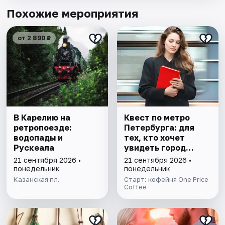
Похожие мероприятия
от 2 890 ₽
В Карелию на
Квест по метро
ретропоезде:
Петербурга: для
водопады и
тех, кто хочет
Рускеала
увидеть город
иначе
21 сентября 2026 •
21 сентября 2026 •
понедельник
понедельник
Казанская пл.
Старт: кофейня One Price
Coffee