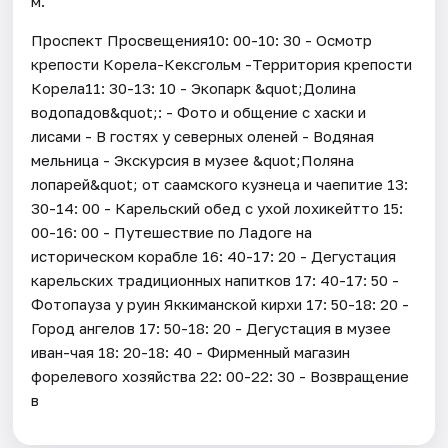
м.
Проспект Просвещения10: 00-10: 30 - Осмотр
крепости Корела-Кексгольм -Территория крепости
Корела11: 30-13: 10 - Экопарк &quot;Долина
водопадов&quot;: - Фото и общение с хаски и
лисами - В гостях у северных оленей - Водяная
мельница - Экскурсия в музее &quot;Поляна
лопарей&quot; от саамского кузнеца и чаепитие 13:
30-14: 00 - Карельский обед с ухой лохикейтто 15:
00-16: 00 - Путешествие по Ладоге на
историческом корабле 16: 40-17: 20 - Дегустация
карельских традиционных напитков 17: 40-17: 50 -
Фотопауза у руин Яккиманской кирхи 17: 50-18: 20 -
Город ангелов 17: 50-18: 20 - Дегустация в музее
иван-чая 18: 20-18: 40 - Фирменный магазин
форелевого хозяйства 22: 00-22: 30 - Возвращение
в