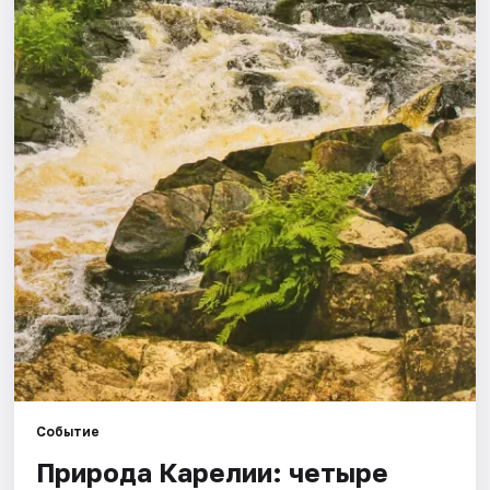
Города
Площадки
Артисты
Рейтинги
Событие
Природа Карелии: четыре