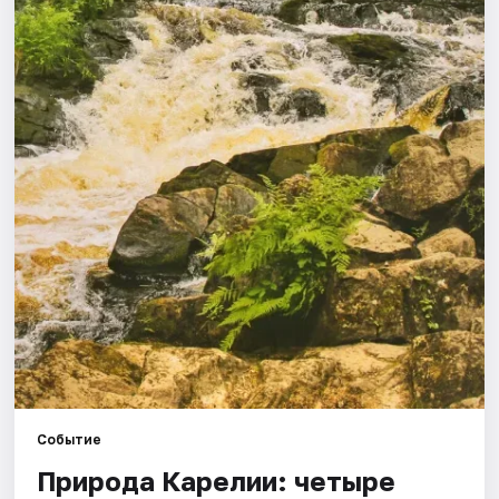
Города
Площадки
Артисты
Рейтинги
Событие
Природа Карелии: четыре