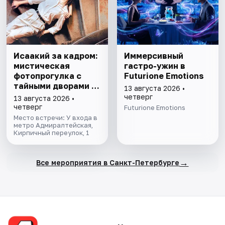
Исаакий за кадром:
Иммерсивный
мистическая
гастро-ужин в
фотопрогулка с
Futurione Emotions
тайными дворами и
13 августа 2026 •
колоннадой
четверг
13 августа 2026 •
четверг
Futurione Emotions
Место встречи: У входа в
метро Адмиралтейская,
Кирпичный переулок, 1
→
Все мероприятия в Санкт-Петербурге