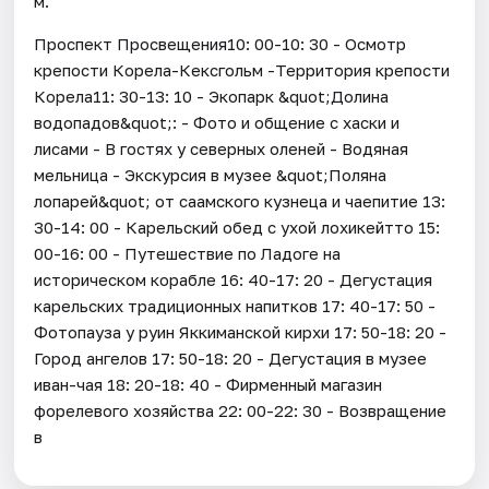
м.
Проспект Просвещения10: 00-10: 30 - Осмотр
крепости Корела-Кексгольм -Территория крепости
Корела11: 30-13: 10 - Экопарк &quot;Долина
водопадов&quot;: - Фото и общение с хаски и
лисами - В гостях у северных оленей - Водяная
мельница - Экскурсия в музее &quot;Поляна
лопарей&quot; от саамского кузнеца и чаепитие 13:
30-14: 00 - Карельский обед с ухой лохикейтто 15:
00-16: 00 - Путешествие по Ладоге на
историческом корабле 16: 40-17: 20 - Дегустация
карельских традиционных напитков 17: 40-17: 50 -
Фотопауза у руин Яккиманской кирхи 17: 50-18: 20 -
Город ангелов 17: 50-18: 20 - Дегустация в музее
иван-чая 18: 20-18: 40 - Фирменный магазин
форелевого хозяйства 22: 00-22: 30 - Возвращение
в