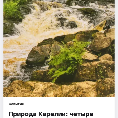
Города
Площадки
Артисты
Рейтинги
Событие
Природа Карелии: четыре