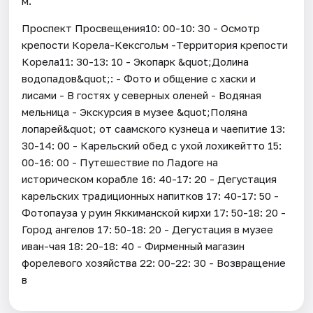
м.
Проспект Просвещения10: 00-10: 30 - Осмотр
крепости Корела-Кексгольм -Территория крепости
Корела11: 30-13: 10 - Экопарк &quot;Долина
водопадов&quot;: - Фото и общение с хаски и
лисами - В гостях у северных оленей - Водяная
мельница - Экскурсия в музее &quot;Поляна
лопарей&quot; от саамского кузнеца и чаепитие 13:
30-14: 00 - Карельский обед с ухой лохикейтто 15:
00-16: 00 - Путешествие по Ладоге на
историческом корабле 16: 40-17: 20 - Дегустация
карельских традиционных напитков 17: 40-17: 50 -
Фотопауза у руин Яккиманской кирхи 17: 50-18: 20 -
Город ангелов 17: 50-18: 20 - Дегустация в музее
иван-чая 18: 20-18: 40 - Фирменный магазин
форелевого хозяйства 22: 00-22: 30 - Возвращение
в