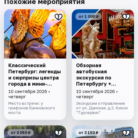
Похожие мероприятия
от 1 000 ₽
Классический
Обзорная
Петербург: легенды
автобусная
и сюрпризы центра
экскурсия по
города в мини-
Петербургу +
группе
Эрмитаж
10 сентября 2026 •
10 сентября 2026 •
четверг
четверг
Место встречи: у
Экскурсии отправление
грифонов Банковского
от ул. Думская, д.2. Киоск
моста
"Турсервис"
от 3 050 ₽
от 3 150 ₽