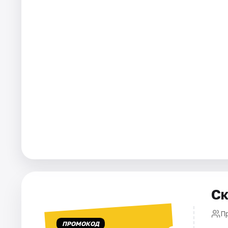
Города
Площадки
Артисты
Рейтинги
Ск
П
ПРОМОКОД