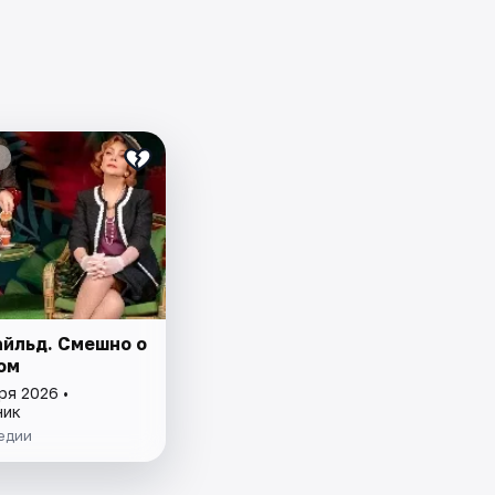
айльд. Смешно о
ом
ря 2026 •
ник
едии