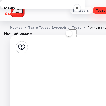
Меню
×
Концерты
Театр
Москва
Концерты
Москва
Театр Терезы Дуровой
Театр
Принц и ни
Ночной режим
☀
☾
Театр
Стендап
Выставки
Квесты
Экскурсии
Спорт
События