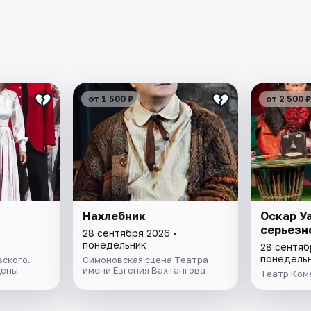
от 1 500 ₽
от 2 500 ₽
Нахлебник
Оскар У
серьезн
28 сентября 2026 •
понедельник
28 сентяб
понедель
вского.
Симоновская сцена Театра
цены
имени Евгения Вахтангова
Театр Ком