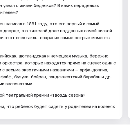
н узнал о жизни бедняков? В каких переделках
вителем?
 написал в 1881 году, это его первый и самый
о дворце, а о тяжелой доле подданных самой низкой
ли этот спектакль, сохранив самые острые моменты
глийская, шотландская и немецкая музыка, бережно
 оркестра, которые находятся прямо на сцене: один с
 с весьма экзотичными названиями — арфа-доппиа,
файф, бузуки, бойран, ландскнехтский барабан и др.
ми экспонатами.
ой театральной премии «Гвоздь сезона»
ии, что ребенок будет сидеть у родителей на коленях