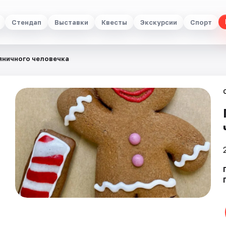
Стендап
Выставки
Квесты
Экскурсии
Спорт
яничного человечка