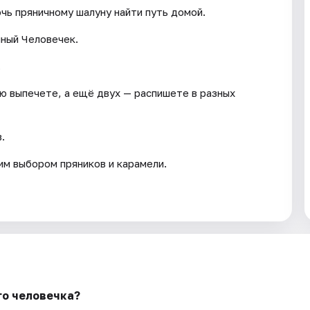
чь пряничному шалуну найти путь домой.
чный Человечек.
.
ю выпечете, а ещё двух — распишете в разных
.
им выбором пряников и карамели.
го человечка?