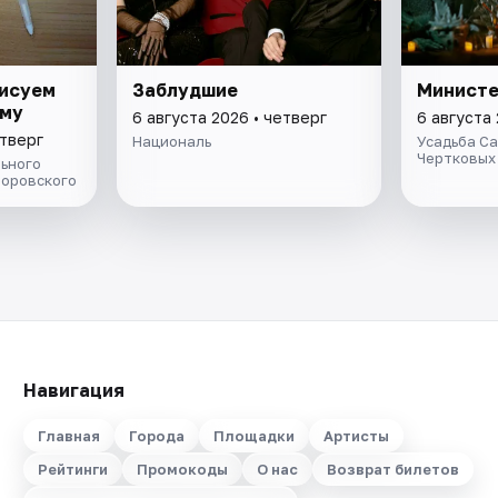
рисуем
Заблудшие
Министе
ому
6 августа 2026 • четверг
6 августа 
етверг
Националь
Усадьба С
Чертковых
ьного
Боровского
Навигация
Главная
Города
Площадки
Артисты
Рейтинги
Промокоды
О нас
Возврат билетов