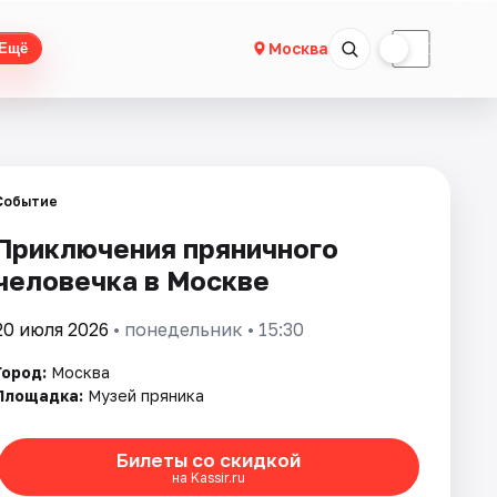
☀
☾
Москва
Ещё
Событие
Приключения пряничного
человечка в Москве
20 июля 2026
• понедельник • 15:30
Город:
Москва
Площадка:
Музей пряника
Билеты со скидкой
на Kassir.ru