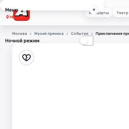
Меню
×
Концерты
Театр
Москва
Концерты
Москва
Музей пряника
События
Приключения пр
Ночной режим
☀
☾
Театр
Стендап
Выставки
Квесты
Экскурсии
Спорт
События