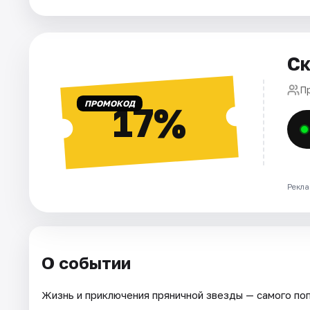
Города
Ск
Площадки
П
Артисты
ПРОМОКОД
17%
Рейтинги
Рекла
О событии
Жизнь и приключения пряничной звезды — самого поп