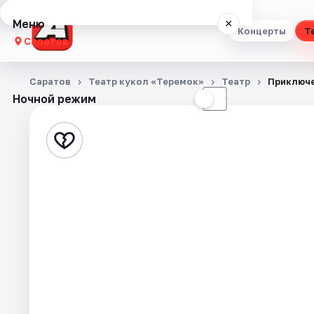
Меню
×
Концерты
Т
Саратов
Концерты
Саратов
Театр кукол «Теремок»
Театр
Приключе
Ночной режим
☀
☾
Театр
Стендап
Выставки
Квесты
Экскурсии
События