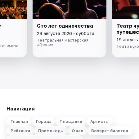
е
Сто лет одиночества
Театр ч
путешес
29 августа 2026 • суббота
19 август
Театральная мастерская
«Грани»
тический
Театр кук
Навигация
Главная
Города
Площадки
Артисты
Рейтинги
Промокоды
О нас
Возврат билетов