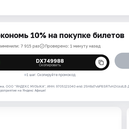
кономь 10% на покупке билетов
рименили: 7 915 раз
Проверено: 1 минуту назад
DX749988
Скопировать
1 шаг. Скопируйте промокод
ма. ООО "ЯНДЕКС МУЗЫКА", ИНН: 9705121040 erid: 25H8d7vbP8SRTvHZrUcdLB
ероприятие на Яндекс Афише!