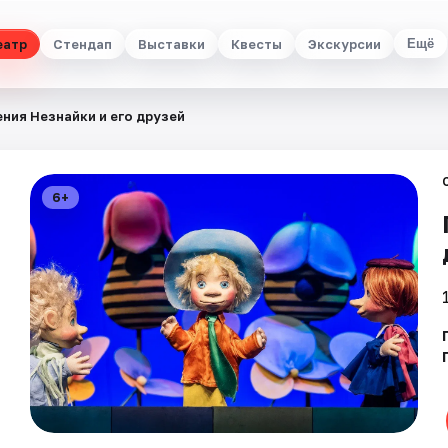
еатр
Стендап
Выставки
Квесты
Экскурсии
Ещё
ния Незнайки и его друзей
6+