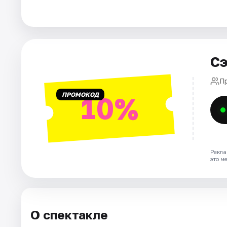
Города
Площадки
Артисты
Сэ
Рейтинги
П
ПРОМОКОД
10%
Рекла
это м
О спектакле