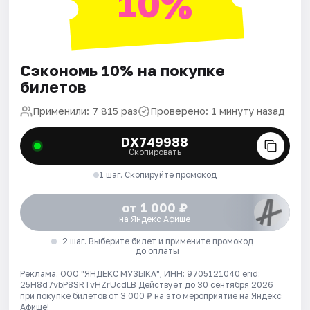
10%
Сэкономь 10% на покупке
билетов
Применили: 7 815 раз
Проверено: 1 минуту назад
DX749988
Скопировать
1 шаг. Скопируйте промокод
от 1 000 ₽
на Яндекс Афише
2 шаг. Выберите билет и примените промокод
до оплаты
Реклама. ООО "ЯНДЕКС МУЗЫКА", ИНН: 9705121040 erid:
25H8d7vbP8SRTvHZrUcdLB
Действует до 30 сентября 2026
при покупке билетов от 3 000 ₽ на это мероприятие на Яндекс
Афише!