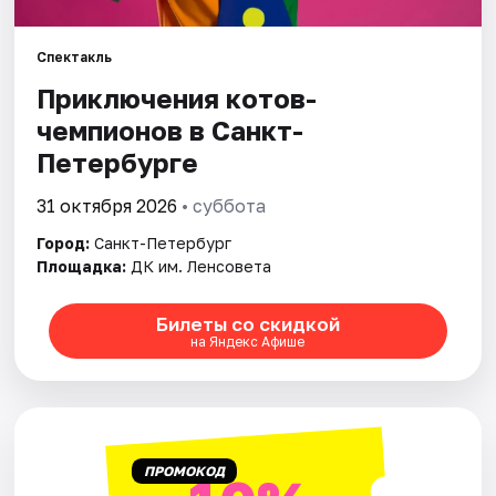
Города
Спектакль
Приключения котов-
Площадки
чемпионов в Санкт-
Петербурге
Артисты
31 октября 2026
• суббота
Рейтинги
Город:
Санкт-Петербург
Площадка:
ДК им. Ленсовета
Билеты со скидкой
на Яндекс Афише
ПРОМОКОД