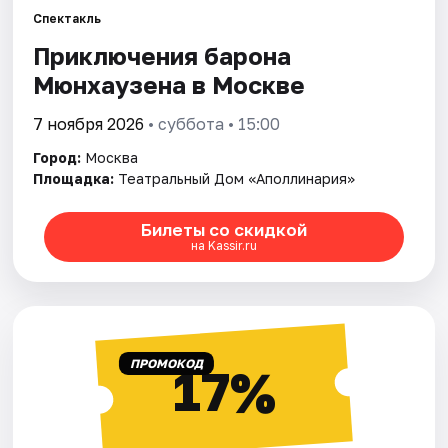
Спектакль
Приключения барона
Города
Мюнхаузена в Москве
Площадки
7 ноября 2026
• суббота • 15:00
Артисты
Город:
Москва
Площадка:
Театральный Дом «Аполлинария»
Рейтинги
Билеты со скидкой
на Kassir.ru
ПРОМОКОД
17%