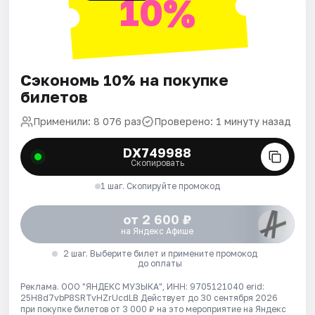
10%
Сэкономь 10% на покупке
билетов
Применили: 8 076 раз
Проверено: 1 минуту назад
DX749988
Скопировать
1 шаг. Скопируйте промокод
от 2 600 ₽
на Яндекс Афише
2 шаг. Выберите билет и примените промокод
до оплаты
Реклама. ООО "ЯНДЕКС МУЗЫКА", ИНН: 9705121040 erid:
25H8d7vbP8SRTvHZrUcdLB
Действует до 30 сентября 2026
при покупке билетов от 3 000 ₽ на это мероприятие на Яндекс