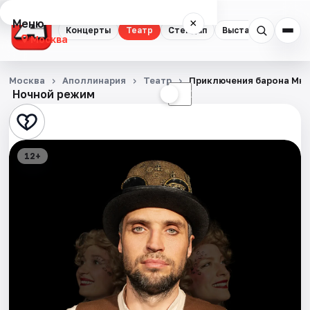
Меню
×
Концерты
Театр
Стендап
Выставки
Квест
Москва
Концерты
Москва
Аполлинария
Театр
Приключения барона Мю
Ночной режим
☀
☾
Театр
Стендап
12+
Выставки
Квесты
Экскурсии
Спорт
События