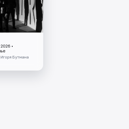
 2026 •
нье
 Игоря Бутмана