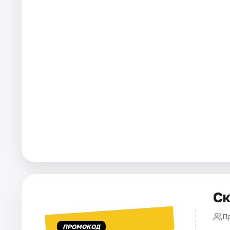
Города
Площадки
Артисты
Рейтинги
Ск
П
ПРОМОКОД