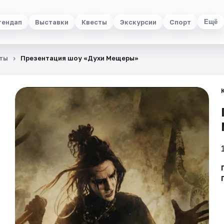
тендап
Выставки
Квесты
Экскурсии
Спорт
Ещё
ты
Презентация шоу «Духи Мещеры»