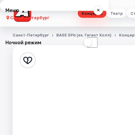
Меню
×
Концерты
Театр
С
Санкт-Петербург
Концерты
Санкт-Петербург
BASE SPb (ex. Гигант Холл)
Концер
Ночной режим
☀
☾
Театр
Стендап
Выставки
Квесты
Экскурсии
Спорт
События