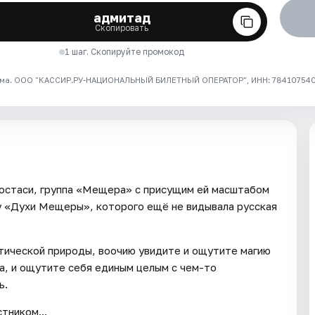
адмитад
Скопировать
1 шаг. Скопируйте промокод
ма. ООО "КАССИР.РУ-НАЦИОНАЛЬНЫЙ БИЛЕТНЫЙ ОПЕРАТОР", ИНН: 7841075409
ипостаси, группа «Мещера» с присущим ей масштабом
у «Духи Мещеры», которого ещё не видывала русская
стической природы, воочию увидите и ощутите магию
а, и ощутите себя единым целым с чем-то
ь.
тником...