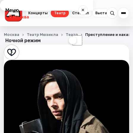
Меню
×
Концерты
Театр
Стендап
Выставки
Квест
Москва
Концерты
Москва
Театр Мюзикла
Театр
Преступление и наказ
Ночной режим
☀
☾
Театр
Стендап
Выставки
Квесты
Экскурсии
Спорт
События