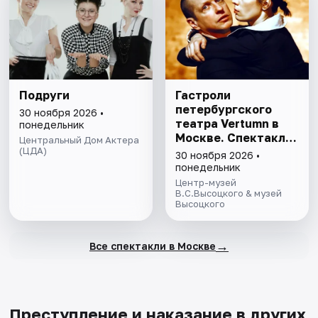
Подруги
Гастроли
петербургского
30 ноября 2026 •
театра Vertumn в
понедельник
Москве. Спектакль
Центральный Дом Актера
(ЦДА)
«Воин и дева».
30 ноября 2026 •
История
понедельник
знакомства и брака
Центр-музей
А.Ахматовой и
В.С.Высоцкого & музей
Высоцкого
Н.Гумилёва.
→
Все спектакли в Москве
Преступление и наказание в других