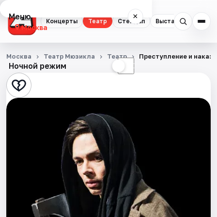
Меню
×
Концерты
Театр
Стендап
Выставки
Квест
Москва
Концерты
Москва
Театр Мюзикла
Театр
Преступление и наказ
Ночной режим
☀
☾
Театр
Стендап
Выставки
Квесты
Экскурсии
Спорт
События