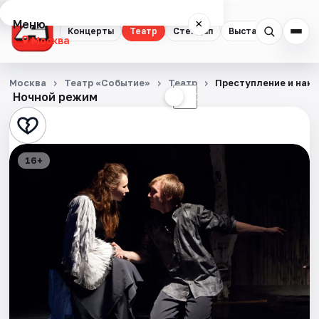
Меню
×
Концерты
Театр
Стендап
Выставки
Квест
Москва
Концерты
Москва
Театр «Событие»
Театр
Преступление и нак
Ночной режим
☀
☾
Театр
Стендап
16+
Выставки
Квесты
Экскурсии
Спорт
События