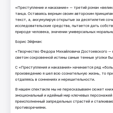
«Преступление и наказание» — третий роман «велик
танца. Оставаясь верным своим авторским принципа
текст, а, аккумулируя открытые за десятилетия со
исследовательские средства, пытается дать собств
природе человека, значении универсальных моральн
Борис Эйфман:
«Творчество Федора Михайловича Достоевского — н
светом сокровенной истины самые темные уголки б
С «Преступления и наказания» начинается ряд «боль
произведению я шел всю сознательную жизнь, то при
отдаляясь в сомнениях и нерешительности.
В нашем спектакле мы не пересказываем сюжет книж
эмоциональный и идейный мир ключевых персонажей
преисполненный запредельных страстей и сталкива
противоречиями.