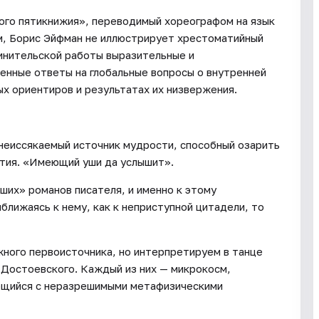
ого пятикнижия», переводимый хореографом на язык
м, Борис Эйфман не иллюстрирует хрестоматийный
чинительской работы выразительные и
енные ответы на глобальные вопросы о внутренней
ых ориентиров и результатах их низвержения.
еиссякаемый источник мудрости, способный озарить
ытия. «Имеющий уши да услышит».
ших» романов писателя, и именно к этому
ближаясь к нему, как к неприступной цитадели, то
ного первоисточника, но интерпретируем в танце
 Достоевского. Каждый из них — микрокосм,
ющийся с неразрешимыми метафизическими