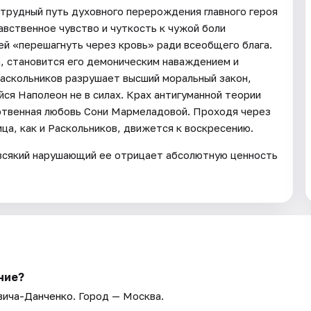
трудный путь духовного перерождения главного героя
авственное чувство и чуткость к чужой боли
ей «перешагнуть через кровь» ради всеобщего блага.
, становится его демоническим наваждением и
Раскольников разрушает высший моральный закон,
ся Наполеон не в силах. Крах антигуманной теории
ртвенная любовь Сони Мармеладовой. Проходя через
ица, как и Раскольников, движется к воскресению.
И всякий нарушающий ее отрицает абсолютную ценность
ние?
вича-Данченко
. Город — Москва.