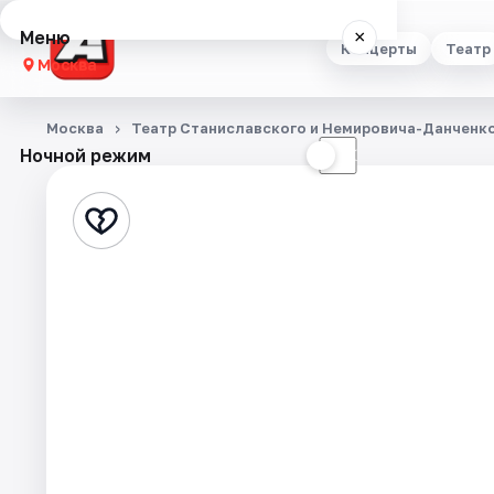
Меню
×
Концерты
Театр
Москва
Концерты
Москва
Театр Станиславского и Немировича-Данченк
Ночной режим
☀
☾
Театр
Стендап
Выставки
Квесты
Экскурсии
Спорт
События