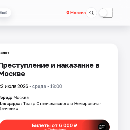
☀
☾
Москва
Ещё
Балет
Преступление и наказание в
Москве
22 июля 2026
• среда • 19:00
Город:
Москва
Площадка:
Театр Станиславского и Немировича-
Данченко
Билеты от 6 000 ₽
на Ticketland