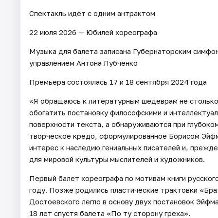
Спектакль идёт с одним антрактом
22 июля 2026 — Юбилей хореографа
Музыка для балета записана Губернаторским симфо
управлением Антона Лубченко
Премьера состоялась 17 и 18 сентября 2024 года
«Я обращаюсь к литературным шедеврам не столько 
обогатить постановку философскими и интеллектуал
поверхности текста, а обнаруживаются при глубоко
творческое кредо, сформулированное Борисом Эйфм
интерес к наследию гениальных писателей и, прежде
для мировой культуры мыслителей и художников.
Первый балет хореографа по мотивам книги русског
году. Позже родились пластические трактовки «Бр
Достоевского легло в основу двух постановок Эйфм
18 лет спустя балета «По ту сторону греха».