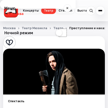
Меню
×
Концерты
Театр
Стендап
Выставки
Квест
Москва
Концерты
Москва
Театр Мюзикла
Театр
Преступление и наказ
Ночной режим
☀
☾
Театр
Стендап
Выставки
Квесты
Экскурсии
Спорт
Спектакль
События