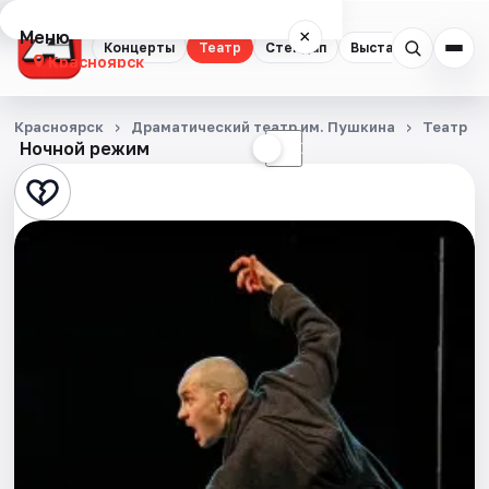
Меню
×
Концерты
Театр
Стендап
Выставки
Квест
Красноярск
Концерты
Красноярск
Драматический театр им. Пушкина
Театр
Ночной режим
☀
☾
Театр
Стендап
Выставки
Квесты
Экскурсии
Спорт
События